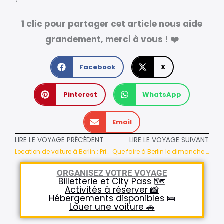
1 clic pour partager cet article nous aide
grandement, merci à vous ! ❤️
Facebook
X
Pinterest
WhatsApp
Email
LIRE LE VOYAGE PRÉCÉDENT
LIRE LE VOYAGE SUIVANT
Location de voiture à Berlin : Prix, conditions, adresses
Que faire à Berlin le dimanche pour un weekend mémorable ?
ORGANISEZ VOTRE VOYAGE
Billetterie et City Pass 🗺️
Activités à réserver 📸
Hébergements disponibles 🛌
Louer une voiture 🚗