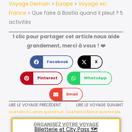
Voyage Demain
>
Europe
>
Voyage en
France
>
Que faire à Bastia quand il pleut ? 5
activités
1 clic pour partager cet article nous aide
grandement, merci à vous ! ❤️
Facebook
X
Pinterest
WhatsApp
Email
LIRE LE VOYAGE PRÉCÉDENT
LIRE LE VOYAGE SUIVANT
Que faire à Cahors quand il pleut ? 5 activités
Que faire à Épinal quand il pleut ? 5 activités
ORGANISEZ VOTRE VOYAGE
Billetterie et City Pass 🗺️