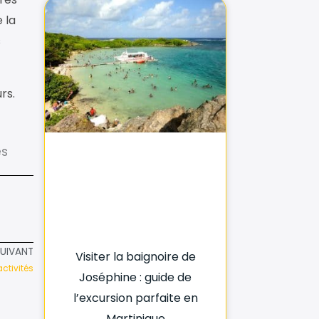
 la
s
rs.
és
SUIVANT
Visiter la baignoire de
activités
Joséphine : guide de
l’excursion parfaite en
Martinique