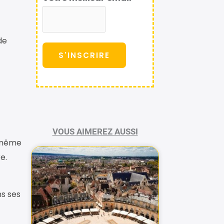
de
S'INSCRIRE
VOUS AIMEREZ AUSSI
s même
e.
ns ses