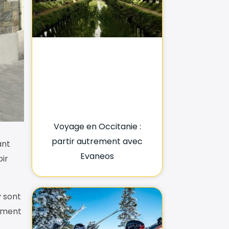
Voyage en Occitanie :
partir autrement avec
ant
Evaneos
oir
y sont
lement
e