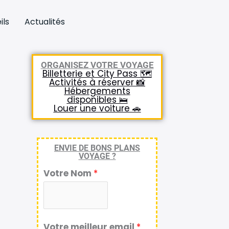
ils
Actualités
ORGANISEZ VOTRE VOYAGE
Billetterie et City Pass 🗺️
Activités à réserver 📸
Hébergements
disponibles 🛌
Louer une voiture 🚗
ENVIE DE BONS PLANS
VOYAGE ?
Votre Nom
*
Votre meilleur email
*