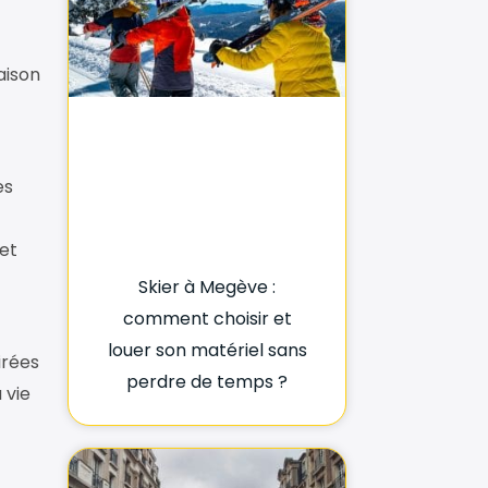
aison
es
et
Skier à Megève :
comment choisir et
louer son matériel sans
irées
perdre de temps ?
 vie