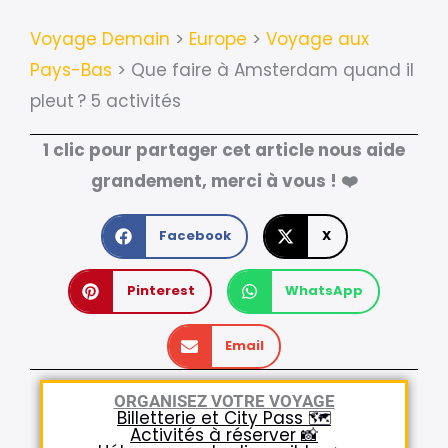
Voyage Demain
>
Europe
>
Voyage aux
Pays-Bas
>
Que faire à Amsterdam quand il
pleut ? 5 activités
1 clic pour partager cet article nous aide
grandement, merci à vous ! ❤️
Facebook
X
Pinterest
WhatsApp
Email
ORGANISEZ VOTRE VOYAGE
Billetterie et City Pass 🗺️
Activités à réserver 📸